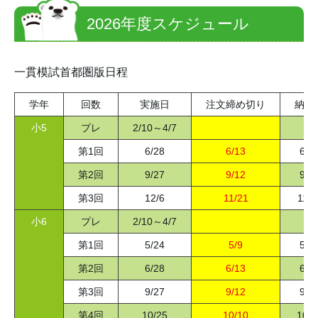
2026年度スケジュール
一貫模試首都圏版日程
学年
回数
実施日
注文締め切り
納品
小5
プレ
2/10～4/7
第1回
6/28
6/13
6/1
第2回
9/27
9/12
9/1
第3回
12/6
11/21
11/2
小6
プレ
2/10～4/7
第1回
5/24
5/9
5/1
第2回
6/28
6/13
6/1
第3回
9/27
9/12
9/1
第4回
10/25
10/10
10/1