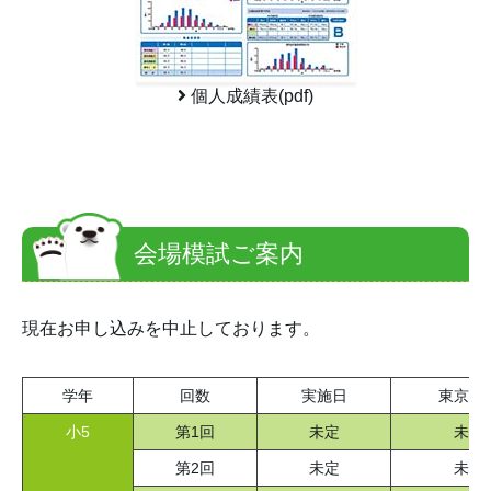
個人成績表(pdf)
会場模試ご案内
現在お申し込みを中止しております。
学年
回数
実施日
東京会
小5
第1回
未定
未定
第2回
未定
未定