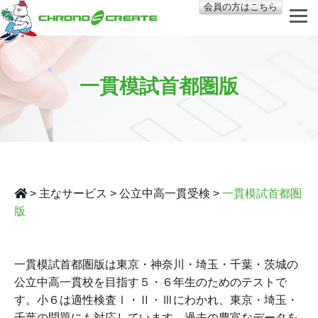
会員の方はこちら
一貫模試首都圏版
>
主なサービス
>
公立中高一貫受検
>
一貫模試首都圏
版
一貫模試首都圏版は東京・神奈川・埼玉・千葉・茨城の
公立中高一貫校を目指す５・６年生のためのテストで
す。小６は適性検査Ⅰ・Ⅱ・Ⅲにわかれ、東京・埼玉・
千葉の問題にも対応しています。過去の豊富なデータを