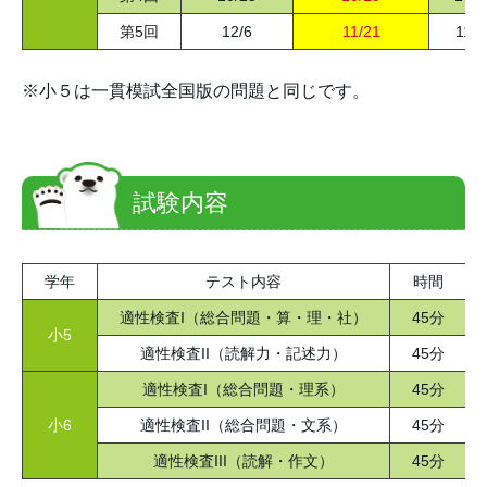
第5回
12/6
11/21
11/2
※小５は
一貫模試全国版
の問題と同じです。
試験内容
学年
テスト内容
時間
適性検査I（総合問題・算・理・社）
45分
小5
適性検査II（読解力・記述力）
45分
適性検査I（総合問題・理系）
45分
小6
適性検査II（総合問題・文系）
45分
適性検査III（読解・作文）
45分