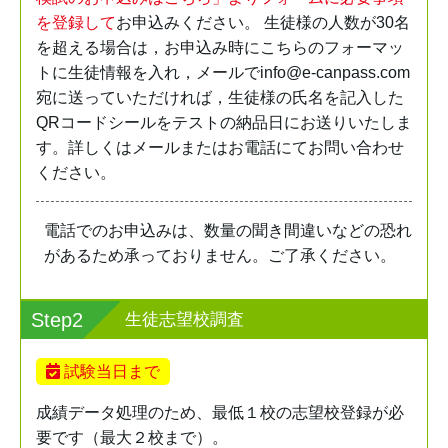
を登録して
お申込みください。 生徒様の人数が30名
を超える場合は，お申込み時に
こちらのフォーマッ
ト
に生徒情報を入れ，メールで
info@e-canpass.com
宛に送っていただければ，生徒様の氏名を記入した
QRコードシールをテストの納品日にお送りいたしま
す。詳しくは
メール
または
お電話
にてお問い合わせ
ください。
電話でのお申込みは、数量の聞き間違いなどの恐れ
があるため承っておりません。ご了承ください。
Step2
生徒志望校調査
試験当日まで
成績データ処理のため、最低１校の志望校登録が必
要です（最大２校まで）。