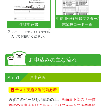
生徒用受検登録マスター/
生徒申込書
志望校コード一覧
ダウンロード後、日付等を記
入してお使いください。
お申込みの主な流れ
Step1
お申込み
テスト実施２週間前必着
必ずこのページをお読みの上、
画面最下部の「一貫
模試のお申込みはこちら」よりフォームに必要事項