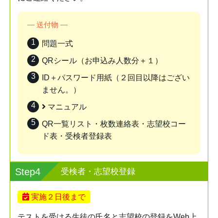
― 送付物 ―
問題一式
QRシール（お申込み人数分＋１）
ID＋パスワード用紙（２回目以降はござい
ません。）
マニュアル
QR一覧リスト・枚数連絡表・志望校コー
ド表・受検者登録表
Step4
受検者・志望校登録
実施２日後まで
テストを受ける生徒の氏名と志望校の登録をWeb上