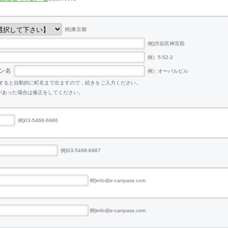
例)東京都
例)渋谷区神宮前
例）5-52-2
ン名
例）オーバルビル
力すると自動的に町名まで出ますので，続きをご入力ください。
があった場合は修正をしてください。
例)03-5468-6986
例)03-5468-6987
例)info@e-canpass.com
例)info@e-canpass.com