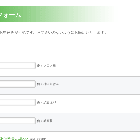
フォーム
お申込みが可能です。お間違いのないようにお願いいたします。
例）クロノ塾
例）神宮前教室
例）渋谷太郎
例）教室長
郵便番号を調べる
例)1500001